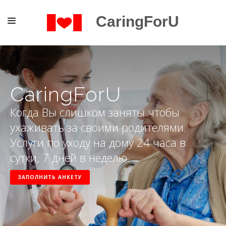
CaringForU
ГЛАВНАЯ
СЕРВИСЫ
CaringForU
РАБОТА
Когда Вы слишком заняты чтобы
КОНТАКТЫ
ухаживать за своими родителями.
ENGLISH
Услуги по уходу на дому 24 часа в
сутки, 7 дней в неделю.
РУССКИЙ
ЗАПОЛНИТЬ АНКЕТУ